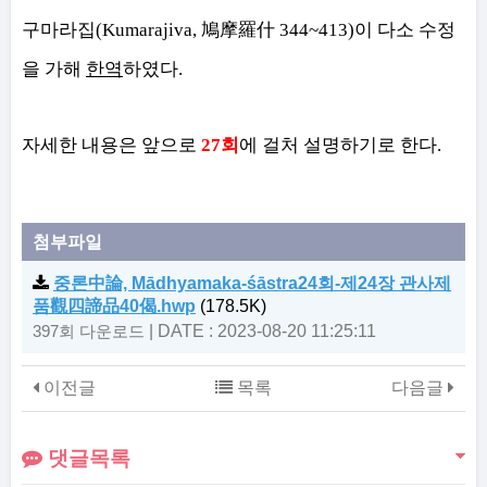
구마라집
(Kumarajiva,
鳩摩羅什
344~413)
이 다소 수정
을 가해
한역
하였다
.
자세한 내용은 앞으로
27
회
에 걸처 설명하기로 한다
.
첨부파일
중론中論, Mādhyamaka-śāstra24회-제24장 관사제
품觀四諦品40偈.hwp
(178.5K)
|
DATE : 2023-08-20 11:25:11
397회 다운로드
이전글
목록
다음글
댓글목록