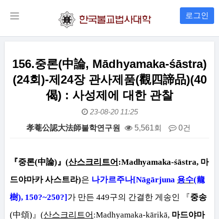
로그인
156.중론(中論, Mādhyamaka-śāstra)
(24회)-제24장 관사제품(觀四諦品)(40
偈) : 사성제에 대한 관찰
23-08-20 11:25
孝菴公認大法師불학연구원
5,561회
0건
본문
『
중론
(
中論
)
』
(
산스크리트어
:Madhyamaka-śāstra,
마
드야마카 사스트라
)
은
나가르주나
[Nāgārjuna
용수
(
龍
樹
),
150?~250?]
가 만든
449
구의 간결한 게송인
『
중송
(
中頌
)
』
(
산스크리트어
:Madhyamaka-kārikā,
마드야마