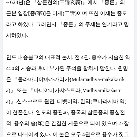
~ 623
년
)
은
『
삼론현의
(
三論玄義
)
』
에서
『
중론
』
의
근본 입장
[
종
(
宗
)]
은 이제
(
二諦
)
이며 또한 이제는 중도
라고 하였다
.
그러면서
『
중론
』
의 주제는 연기라고 명
시하였다
.
인도 대승불교의 대표적 논서
.
전
4
권
.
용수가 저술한 약
450
의 게송과 후에 부가된 주석을 합쳐서 말한다
.
원명
은
『
물라마디야마카카리카
(Mūlamadhya-makakārik
ā)
』
또는
『
마디야미카샤스트라
(Madhyamikaśāstr
a)
』
.
산스크르트 원전
,
티벳어역
,
한역
(
쿠마라지바 역
)
이 현존한다
.
인도의 중관파
,
중국의 삼론종의 중심전
적
.
용수의 송
(
頌
)
은 간결한 게문으로 되어 있으며
27
장
으로 나뉘어져 있다
.
이 논은 모두
4
권으로 용수가 짓고