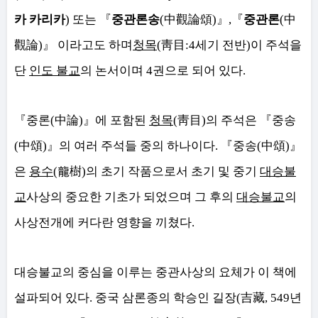
카 카리카
)
또는
『
중관론송
(
中觀論頌
)
』
,
『
중관론
(
中
觀論
)
』
이라고도 하며
청목
(
靑目
:4
세기 전반
)
이 주석을
단
인도 불교
의 논서이며
4
권으로 되어 있다
.
『
중론
(
中論
)
』
에 포함된
청목
(
靑目
)
의 주석은
『
중송
(
中頌
)
』
의 여러 주석들 중의 하나이다
.
『
중송
(
中頌
)
』
은
용수
(
龍樹
)
의 초기 작품으로서 초기 및 중기
대승불
교
사상의 중요한 기초가 되었으며 그 후의
대승불교
의
사상전개에 커다란 영향을 끼쳤다
.
대승불교의 중심을 이루는 중관사상의 요체가 이 책에
설파되어 있다
.
중국 삼론종의 학승인 길장
(
吉藏
, 549
년