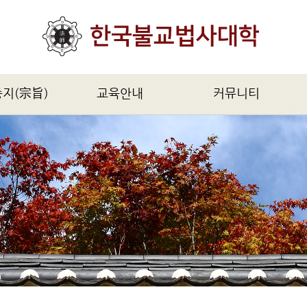
종지(宗旨)
교육안내
커뮤니티
旨)
모집요강
공지사항
법사과정(1년)
법사불교신문
대법사과정(2년)
자유게시판
불학연구원과정(5년)
문의 및 답변
불교석학과정(2년)
불교의식과정(특별과정)