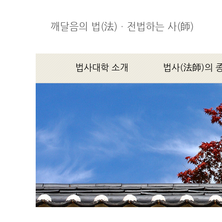
깨달음의 법(法)ㆍ전법하는 사(師)
법사대학 소개
법사(法師)의 
학장스님 인사말
법사(法師)의 종지(宗
법사대학소개
연혁
조직기구
찾아오시는 길