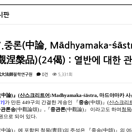
시판
7.중론(中論, Mādhyamaka-śās
觀涅槃品)(24偈) : 열반에 대한 
認大法師불학연구원
0건
5,331회
(
中論
)
』
(
산스크리트어
:Madhyamaka-śāstra,
마드야마카 사
?]
가 만든
449
구의 간결한 게송인
『
중송
(
中頌
)
』
(
산스크리
중관론송
(
中觀論頌
)
』
,
『
중관론
(
中觀論
)
』
이라고도 하며
청목
권으로 되어 있다
.
(
中論
)
』
에 포함된
청목
(
靑目
)
의 주석은
『
중송
(
中頌
)
』
의 