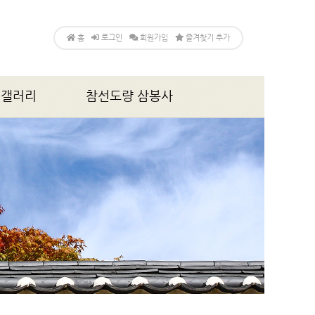
홈
로그인
회원가입
즐겨찾기 추가
갤러리
참선도량 삼봉사
앨범
소개
법회,행사안내
게시판
갤러리
찾아오시는 길