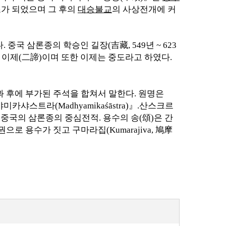
가 되었으며 그 후의
대승불교
의 사상전개에 커
다
.
중국 삼론종의 학승인 길장
(
吉藏
, 549
년
~ 623
 이제
(
二諦
)
이며 또한 이제는 중도라고 하였다
.
과 후에 부가된 주석을 합쳐서 말한다
.
원명은
야미카샤스트라
(Madhyamikaśāstra)
』
.
산스크르
,
중국의 삼론종의 중심전적
.
용수의 송
(
頌
)
은 간
권으로 용수가 짓고
구마라집
(Kumarajiva,
鳩摩