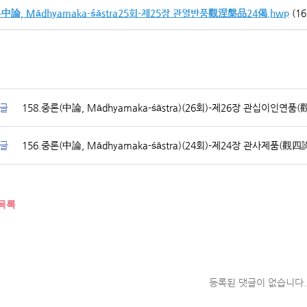
中論, Mādhyamaka-śāstra25회-제25장 관열반품觀涅槃品24偈.hwp
(16
글
158.중론(中論, Mādhyamaka-śāstra)(26회)-제26장 관십이인연
글
156.중론(中論, Mādhyamaka-śāstra)(24회)-제24장 관사제품(觀
목록
등록된 댓글이 없습니다.