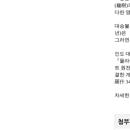
(
龍樹
)
다란 
대승불
년
)
은
그러
인도 
『
물라
트 원
결한 
羅什
3
자세한
첨부