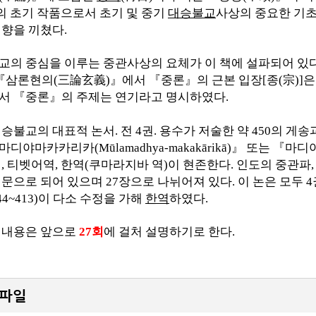
의 초기 작품으로서 초기 및 중기
대승불교
사상의 중요한 기초
영향을 끼쳤다
.
교의 중심을 이루는 중관사상의 요체가 이 책에 설파되어 있
『
삼론현의
(
三論玄義
)
』
에서
『
중론
』
의 근본 입장
[
종
(
宗
)]
은
면서
『
중론
』
의 주제는 연기라고 명시하였다
.
대승불교의 대표적 논서
.
전
4
권
.
용수가 저술한 약
450
의 게송
마디야마카카리카
(Mūlamadhya-makakārikā)
』
또는
『
마디
전
,
티벳어역
,
한역
(
쿠마라지바 역
)
이 현존한다
.
인도의 중관파
게문으로 되어 있으며
27
장으로 나뉘어져 있다
.
이 논은 모두
4
44~413)
이 다소 수정을 가해
한역
하였다
.
 내용은 앞으로
27
회
에 걸처 설명하기로 한다
.
파일