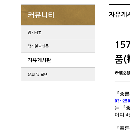
자유게
커뮤니티
공지사항
15
법사불교신문
품(
자유게시판
孝菴公
문의 및 답변
『
중론
0?~250
는
『
이며
4
『
중론