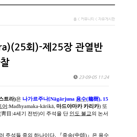
홈 < 커뮤니티 < 자유게시판
tra)(25회)-제25장 관열반
관찰
23-09-05 11:24
스트라
)
은
나가르주나
[Nāgārjuna
용수
(
龍樹
),
15
트어
:Madhyamaka-kārikā,
마드야마카 카리카
)
또
(
靑目
:4
세기 전반
)
이 주석을 단
인도 불교
의 논서
여러 주석들 중의 하나이다
.
『
중송
(
中頌
)
』
은
용수