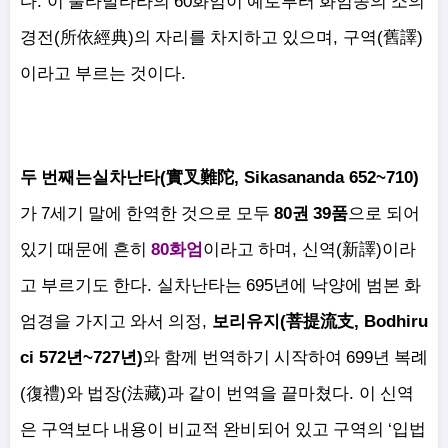
.
60
다
이 불타발타라의
화엄이 예로부터 화엄종의 소의
(
)
,
(
)
경전
所依經典
의 자리를 차지하고 있으며
구역
舊譯
.
이라고 부르는 것이다
(
, Sikasananda 652~710)
두 번째는
실차난타
實叉難陀
7
80
39
가
세기 말에 한역한 것으로 모두
권
품
으로 되어
80
,
(
)
있기 때문에 흔히
화엄
이라고 하며
신역
新譯
이라
.
695
고 부르기도 한다
실차난타는
년에 낙양에 범본 화
,
(
, Bodhiru
엄경을 가지고 와서 의정
보리유지
菩提流支
ci 572
~727
)
699
년
년
와 함께 번역하기 시작하여
년 복례
(
)
(
)
.
復禮
와 법장
法藏
과 같이 번역을 끝마쳤다
이 신역
‘
은 구역보다 내용이 비교적 완비되어 있고 구역의
입법