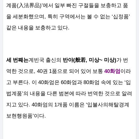
(
)’
계품
入法界品
에서 일부 빠진 구절들을 보충하고 품
,
‘
’
을 세분화했으며
특히 구역에서는 볼 수 없는
십정품
.
같은 내용을 보충하고 있다
(
,
~
)
세 번째는
계빈국 출신의
반야
般若
미상
미상
가 번
, 40
1
40
역한 것으로
권
품으로 되어 있어 보통
화엄
이라
.
40
60
80
‘
고 부른다
이
화엄은
화엄과
화엄 속에 있는
입
’
법계품
의 내용을 다른 범본에 따라 번역한 것으로 알려
. 40
1
‘
지고 있다
화엄의
개품 이름은
입불사의해탈경계
’
.
보현행원품
이다