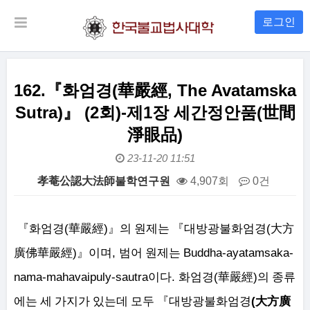
로그인
162.『화엄경(華嚴經, The Avatamska
Sutra)』 (2회)-제1장 세간정안품(世間
淨眼品)
23-11-20 11:51
孝菴公認大法師불학연구원
4,907회
0건
본문
(
)
(
『
화엄경
華嚴經
』
의 원제는
『
대방광불화엄경
大方
)
,
Buddha-ayatamsaka-
廣佛華嚴經
』
이며
범어 원제는
nama-mahavaipuly-sautra
.
(
)
이다
화엄경
華嚴經
의 종류
(
에는
세 가지가 있는데 모두
『
대방광불화엄경
大方廣