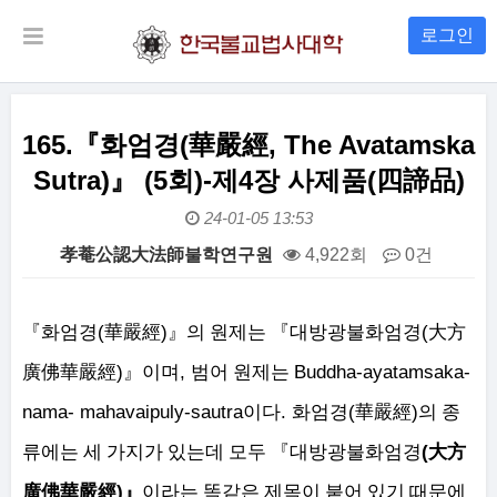
로그인
165.『화엄경(華嚴經, The Avatamska
Sutra)』 (5회)-제4장 사제품(四諦品)
24-01-05 13:53
孝菴公認大法師불학연구원
4,922회
0건
본문
(
)
(
『
화엄경
華嚴經
』
의 원제는
『
대방광불화엄경
大方
)
,
Buddha-ayatamsaka-
廣佛華嚴經
』
이며
범어 원제는
nama- mahavaipuly-sautra
.
(
)
이다
화엄경
華嚴經
의 종
(
류에는
세 가지가 있는데 모두
『
대방광불화엄경
大方
)
廣佛華嚴經
』
이라는 똑같은 제목이 붙어 있기 때문에