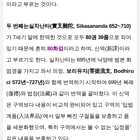
.
이라고 부르는 것이다
(
, Sikasananda 652~710)
두 번째는
실차난타
實叉難陀
7
80
39
가
세기 말에 한역한 것으로 모두
권
품
으로 되어
80
,
(
)
있기 때문에 흔히
화엄
이라고 하며
신역
新譯
이라
.
695
고 부르기도 한다
실차난타는
년에 낙양에 범본 화
,
(
, Bodhiru
엄경을 가지고 와서 의정
보리유지
菩提流支
ci 572
~727
)
699
년
년
와 함께 번역하기 시작하여
년 복례
(
)
(
)
.
復禮
와 법장
法藏
과 같이 번역을 끝마쳤다
이 신역
‘
은 구역보다 내용이 비교적 완비되어 있고 구역의
입법
(
)’
계품
入法界品
에서 일부 빠진 구절들을 보충하고 품
,
‘
’
을 세분화했으며
특히 구역에서는 볼 수 없는
십정품
.
같은 내용을 보충하고 있다