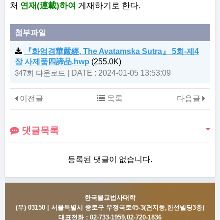
(
)
.
처
연재
連載
하여
게재하기로 한다
첨부파일
『화엄경華嚴經, The Avatamska Sutra』 5회-제4
장 사제품四諦品.hwp
(255.0K)
|
DATE : 2024-01-05 13:53:09
347회 다운로드
이전글
목록
다음글
댓글목록
등록된 댓글이 없습니다.
한국불교법사대학
(우) 03150 | 서울특별시 종로구 우정국로45-3(견지동,한선빌딩3층)
대표전화 :
02-733-1959,02-720-1836