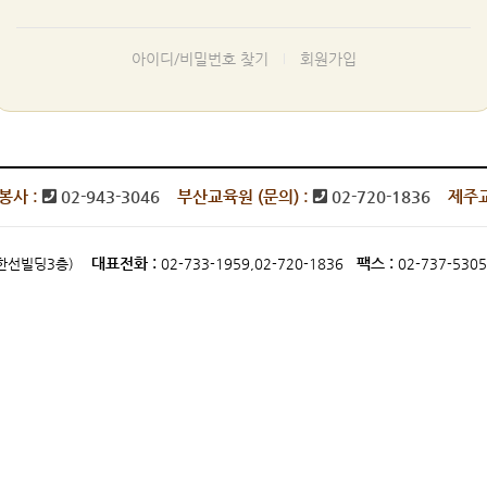
아이디/비밀번호 찾기
회원가입
봉사 :
02-943-3046
부산교육원 (문의) :
02-720-1836
제주교
대표전화 :
팩스 :
동,한선빌딩3층)
02-733-1959,02-720-1836
02-737-5305