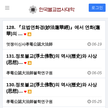
로그인
128. 『묘법연화경(妙法蓮華經)』에서 연화(蓮
華)의 …
멋쟁이신사孝菴公認大法師
06-19
131.정토불교(淨土佛敎)의 역사(歷史)와 사상
(思想)…
孝菴公認大法師불학연구원
06-05
130.정토불교(淨土佛敎)의 역사(歷史)와 사상
(思想)…
孝菴公認大法師불학연구원
05-25