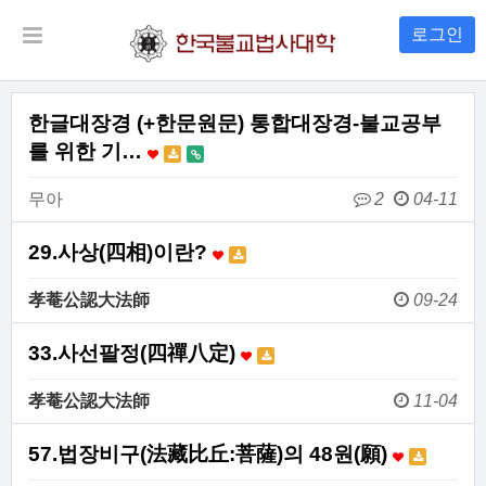
로그인
한글대장경 (+한문원문) 통합대장경-불교공부
를 위한 기…
무아
2
04-11
29.사상(四相)이란?
孝菴公認大法師
09-24
33.사선팔정(四禪八定)
孝菴公認大法師
11-04
57.법장비구(法藏比丘:菩薩)의 48원(願)