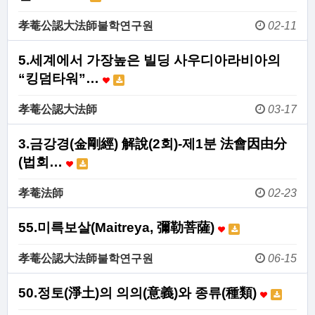
孝菴公認大法師불학연구원
02-11
5.세계에서 가장높은 빌딩 사우디아라비아의
“킹덤타워”…
孝菴公認大法師
03-17
3.금강경(金剛經) 解說(2회)-제1분 法會因由分
(법회…
孝菴法師
02-23
55.미륵보살(Maitreya, 彌勒菩薩)
孝菴公認大法師불학연구원
06-15
50.정토(淨土)의 의의(意義)와 종류(種類)