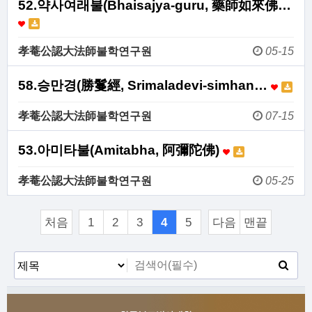
52.약사여래불(Bhaisajya-guru, 藥師如來佛…
孝菴公認大法師불학연구원
05-15
58.승만경(勝鬘經, Srimaladevi-simhan…
孝菴公認大法師불학연구원
07-15
53.아미타불(Amitabha, 阿彌陀佛)
孝菴公認大法師불학연구원
05-25
처음
1
2
3
4
5
다음
맨끝