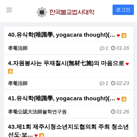
로그인
40.유식학(唯識學, yogacara thought)(…
孝菴法師
1
01-16
4.자원봉사는 무재칠시(無材七施)의 마음으로
孝菴法師
1
02-23
41.유식학(唯識學, yogacara thought)(…
孝菴公認大法師불학연구원
01-26
43.제1회 제주시청소년지도협의회 주최 청소년
선도·보…