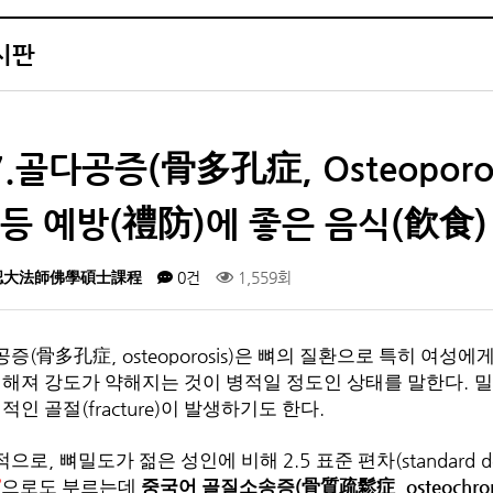
시판
7.골다공증(骨多孔症, Osteoporo
 등 예방(禮防)에 좋은 음식(飮食)
認大法師佛學碩士課程
0건
1,559회
(
, osteoporosis)
공증
骨多孔症
은 뼈의 질환으로 특히 여성에
.
성해져 강도가 약해지는 것이 병적일 정도인 상태를 말한다
밀
(fracture)
.
병적인
골절
이 발생하기도 한다
,
2.5
(standard d
적으로
뼈밀도가 젊은 성인에 비해
표준 편차
’
(
, osteochro
으로도 부르는데
중국어 골질소송증
骨質疏鬆症