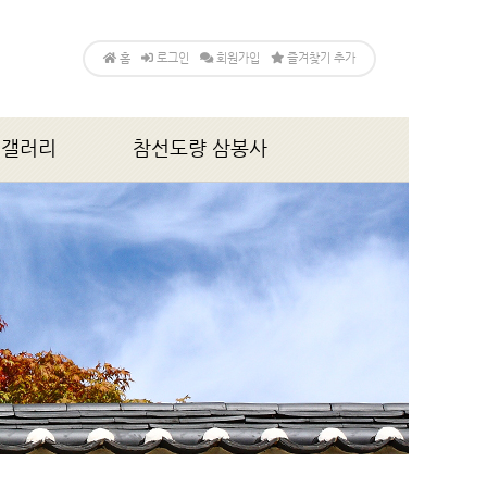
홈
로그인
회원가입
즐겨찾기 추가
갤러리
참선도량 삼봉사
앨범
소개
법회,행사안내
게시판
갤러리
찾아오시는 길