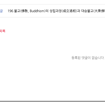
글
196.불교(佛敎, Buddhism)의 성립과정(成立過程)과 대승불교(大乘佛
목록
등록된 댓글이 없습니다.