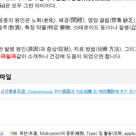
is)
.
은 모두 그런 의미이다
(
閉經
)
(
),
,
(
)
증의 원인은 노화
老化
폐경
영양 결핍
營養 缺乏
(
),
(
,
)
(
음주
飮酒
특정 약물
特定 藥物
스테로이드 등
이나 질병
갑
(
)
(
),
(
),
 발병 원인
原因
과 증상
症狀
치료 방법
治療 方法
그리
.
부파일과
같이 소개하니 건강에 도움이 되었으면 합니다
파일
공증骨多孔症, Osteoporosis 원인原因과 치료治療 등 예방禮防에 좋은 음식
글
198. 목련(木蓮, Mokryeon)의 종류(種類, Type) 및 활용(活用, app