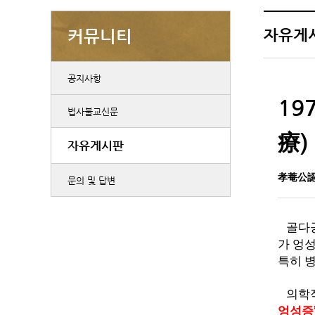
자유게
커뮤니티
공지사항
19
법사불교신문
療)
자유게시판
孝菴公
문의 및 답변
골다
가 엉
특히 
의학
엉성증