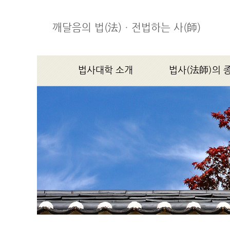
깨달음의 법(法)ㆍ전법하는 사(師)
법사대학 소개
법사(法師)의 
학장스님 인사말
법사(法師)의 종지(宗
법사대학소개
연혁
조직기구
찾아오시는 길