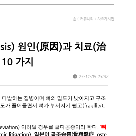
홈 < 커뮤니티 < 자유게시판
sis) 원인(原因)과 치료(治
 10 가지
25-11-05 23:32
게 다발하는 질병이며 뼈의 밀도가 낮아지고 구조
(fragility),
도가 줄어들면서 뼈가 부서지기 쉽고
eviation)
.
‘
이하일 경우를 골다공증이라 한다
뼈
mic litigation),
(
, oste
일본어 골조송증
骨粗鬆症