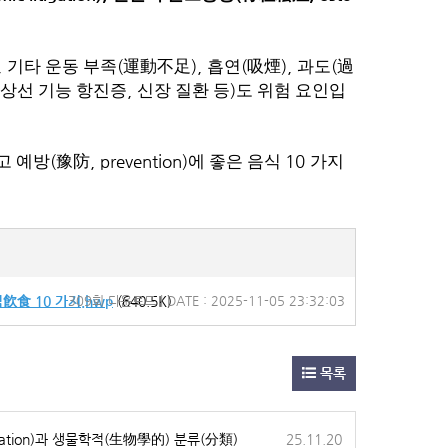
,
(
),
(
),
(
기타 운동 부족
運動不足
흡연
吸煙
과도
過
,
)
상선 기능 항진증
신장 질환 등
도 위험 요인입
(
, prevention)
10
고 예방
豫防
에 좋은 음식
가지
飮食 10 가지.hwp
309회 다운로드 | DATE : 2025-11-05 23:32:03
(640.5K)
목록
lication)과 생물학적(生物學的) 분류(分類)
25.11.20