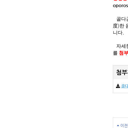
oporos
골다공
)
度
한 
.
니다
자세한
를
첨
첨부
골다
이전