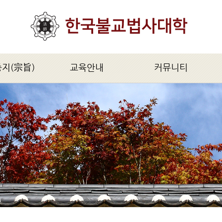
종지(宗旨)
교육안내
커뮤니티
旨)
모집요강
공지사항
법사과정(1년)
법사불교신문
대법사과정(2년)
자유게시판
불학연구원과정(5년)
문의 및 답변
불교석학과정(2년)
불교의식과정(특별과정)