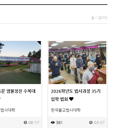
홈 < 갤러리
동문 염불정진 수복대
2026학년도 법사과정 35기
입학 법회
교법사대학
한국불교법사대학
06-17
381
03-27