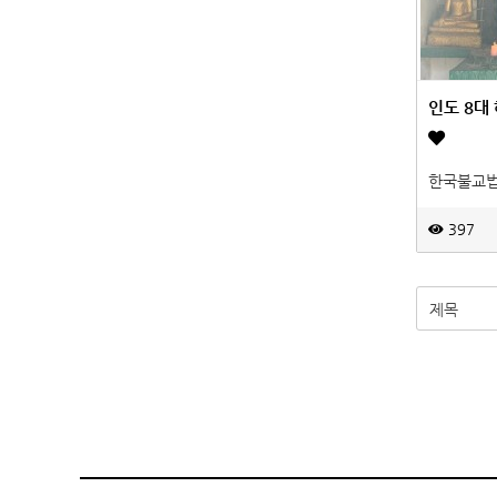
인도 8대 
한국불교
397