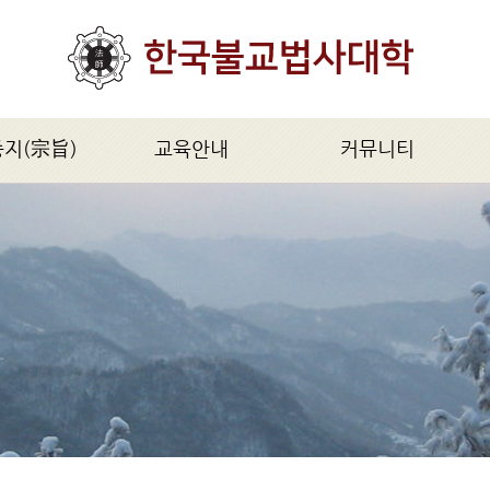
종지(宗旨)
교육안내
커뮤니티
旨)
모집요강
공지사항
법사과정(1년)
법사불교신문
대법사과정(2년)
자유게시판
불학연구원과정(5년)
문의 및 답변
불교석학과정(2년)
불교의식과정(특별과정)