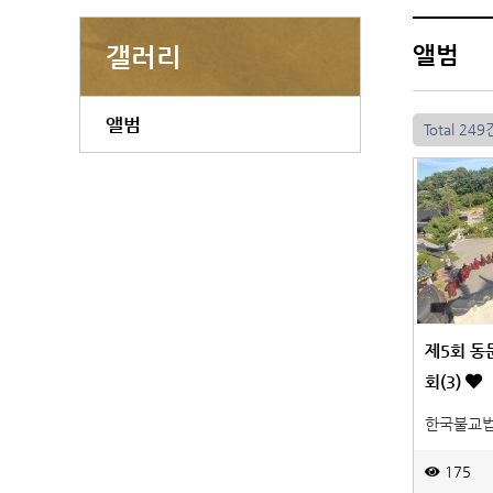
앨범
갤러리
앨범
Total 249
제5회 동
회(3)
한국불교
175