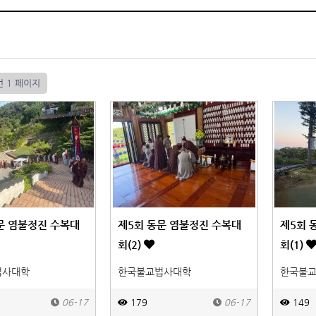
건
1 페이지
문 염불정진 수복대
제5회 동문 염불정진 수복대
제5회 
회(2)
회(1)
법사대학
한국불교법사대학
한국불
06-17
179
06-17
149