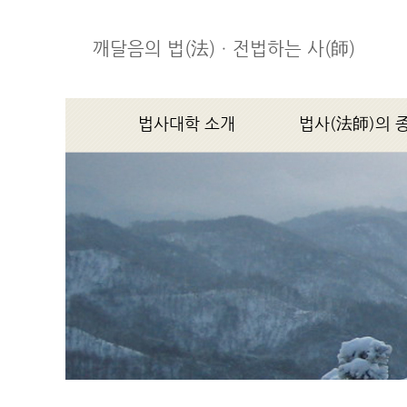
깨달음의 법(法)ㆍ전법하는 사(師)
법사대학 소개
법사(法師)의 
학장스님 인사말
법사(法師)의 종지(宗
법사대학소개
연혁
조직기구
찾아오시는 길