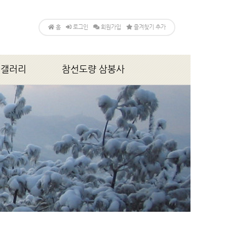
홈
로그인
회원가입
즐겨찾기 추가
갤러리
참선도량 삼봉사
앨범
소개
법회,행사안내
게시판
갤러리
찾아오시는 길