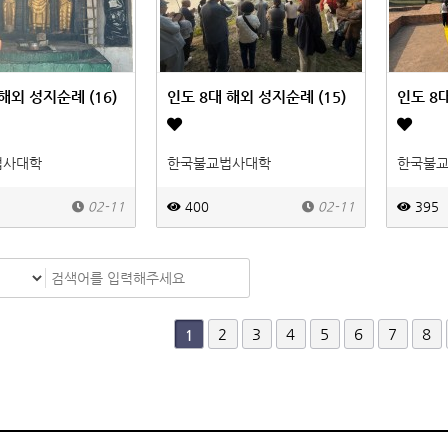
해외 성지순례 (16)
인도 8대 해외 성지순례 (15)
인도 8대
법사대학
한국불교법사대학
한국불
02-11
400
02-11
395
다음
맨끝
2
3
4
5
6
7
8
1