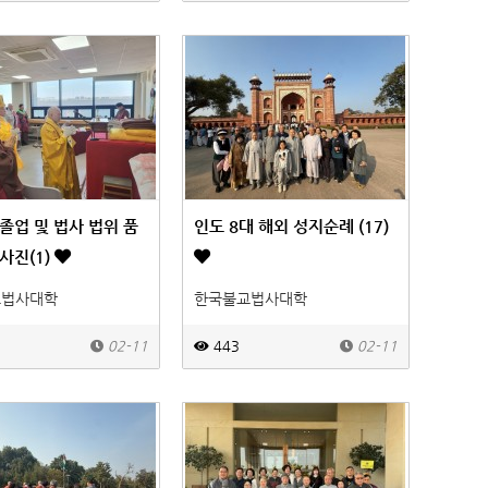
 졸업 및 법사 법위 품
인도 8대 해외 성지순례 (17)
사진(1)
교법사대학
한국불교법사대학
02-11
443
02-11