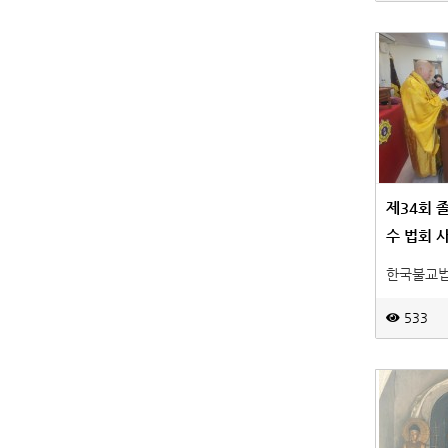
제34회 
수 법회 사
한국불교
533