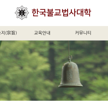
종지(宗旨)
교육안내
커뮤니티
旨)
모집요강
공지사항
법사과정(1년)
법사불교신문
대법사과정(2년)
자유게시판
불학연구원과정(5년)
문의 및 답변
불교석학과정(2년)
불교의식과정(특별과정)