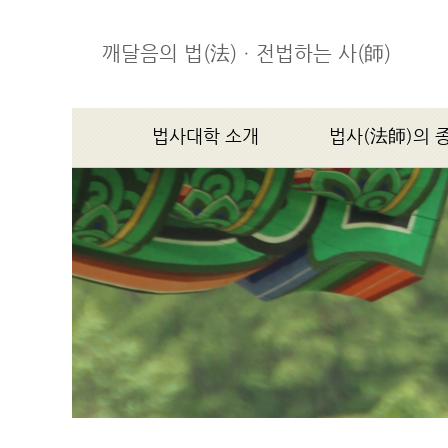
깨달음의 법(法)ㆍ전법하는 사(師)
법사대학 소개
법사(法師)의 
학장스님 인사말
법사(法師)의 종지(宗
법사대학소개
연혁
조직기구
찾아오시는 길