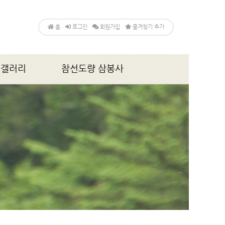
홈
로그인
회원가입
즐겨찾기 추가
갤러리
참선도량 삼봉사
앨범
소개
법회,행사안내
게시판
갤러리
찾아오시는 길