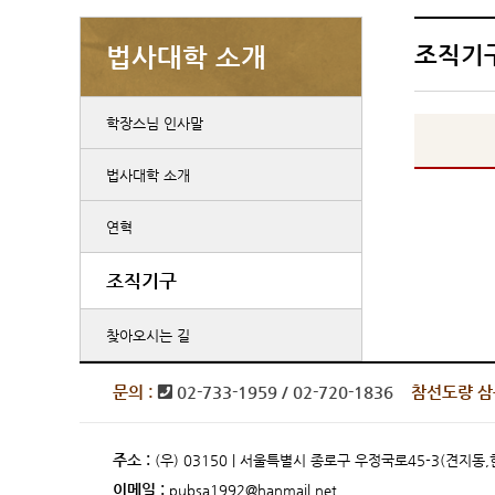
조직기
법사대학 소개
학장스님 인사말
법사대학 소개
연혁
조직기구
찾아오시는 길
문의 :
02-733-1959 / 02-720-1836
참선도량 삼
주소 :
(우) 03150 | 서울특별시 종로구 우정국로45-3(견지
이메일 :
pubsa1992@hanmail.net