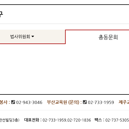
구
법사위원회
총동문회
봉사 :
02-943-3046
부산교육원 (문의) :
02-733-1959
제주교
대표전화 :
팩스 :
동,한선빌딩3층)
02-733-1959,02-720-1836
02-737-5305